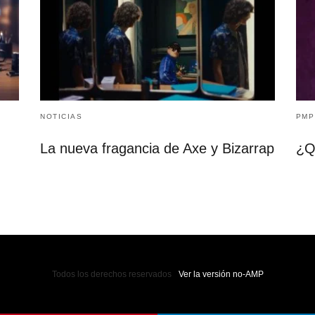
NOTICIAS
PMP
La nueva fragancia de Axe y Bizarrap
¿Q
Todos los derechos reservados
Ver la versión no-AMP