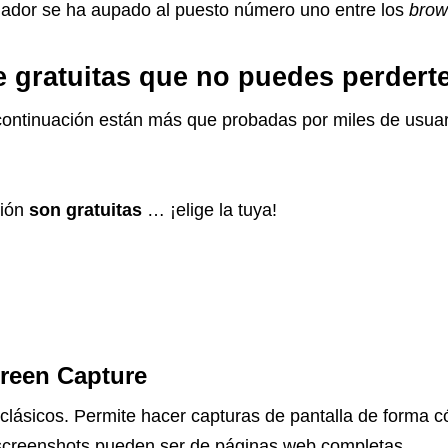
egador se ha aupado al puesto número uno entre los
brow
 gratuitas que no puedes perdert
ontinuación están más que probadas por miles de usuar
ción
son gratuitas
… ¡elige la tuya!
creen Capture
s clásicos. Permite hacer capturas de pantalla de forma
s screenshots pueden ser de páginas web completas.