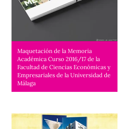
Maquetación de la Memoria
Académica Curso 2016/17 de la
Facultad de Ciencias Económicas y
Empresariales de la Universidad de
Málaga
Maquetación
2019