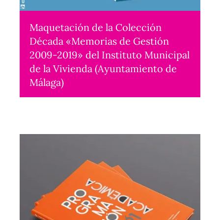
Maquetación de la Colección
Década «Memorias de Gestión
2009-2019» del Instituto Municipal
de la Vivienda (Ayuntamiento de
Málaga)
Maquetación
2020