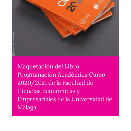
Maquetación del Libro
Programación Académica Curso
2020/2021 de la Facultad de
Ciencias Económicas y
Empresariales de la Universidad de
Málaga
Maquetación
2020