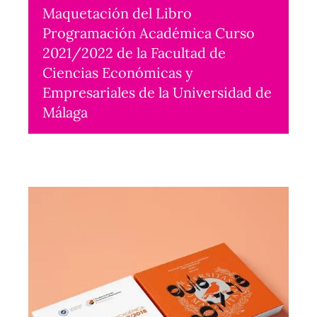
Maquetación del Libro
Programación Académica Curso
2021/2022 de la Facultad de
Ciencias Económicas y
Empresariales de la Universidad de
Málaga
Maquetación
2021