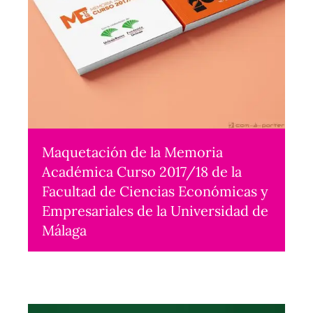
Maquetación de la Memoria
Académica Curso 2017/18 de la
Facultad de Ciencias Económicas y
Empresariales de la Universidad de
Málaga
Maquetación
2021