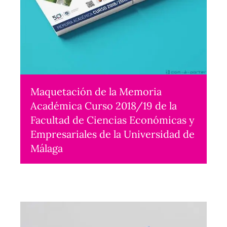
Maquetación de la Memoria
Académica Curso 2018/19 de la
Facultad de Ciencias Económicas y
Empresariales de la Universidad de
Málaga
Maquetación
2022