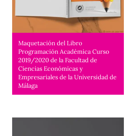
Maquetación del Libro
Programación Académica Curso
2019/2020 de la Facultad de
Ciencias Económicas y
Empresariales de la Universidad de
Málaga
Maquetación
2019