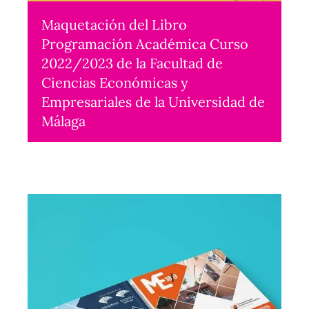
Maquetación del Libro
Programación Académica Curso
2022/2023 de la Facultad de
Ciencias Económicas y
Empresariales de la Universidad de
Málaga
Maquetación
2022