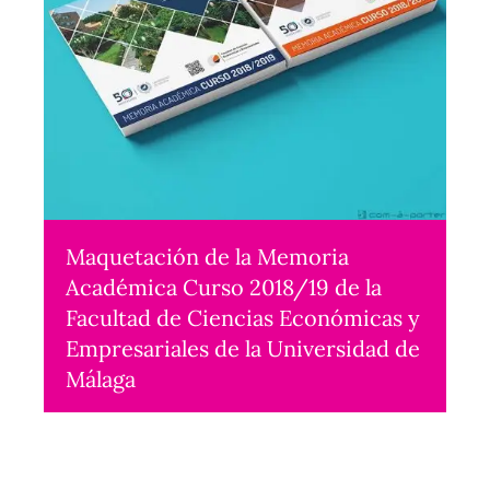
Maquetación de la Memoria
Académica Curso 2018/19 de la
Facultad de Ciencias Económicas y
Empresariales de la Universidad de
Málaga
Maquetación
2022