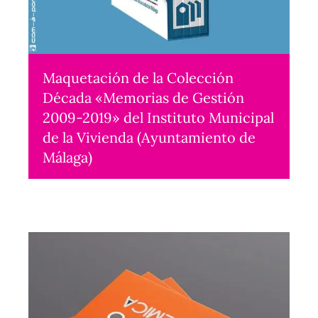
Maquetación de la Colección
Década «Memorias de Gestión
2009-2019» del Instituto Municipal
de la Vivienda (Ayuntamiento de
Málaga)
Maquetación
2020