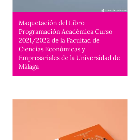
Maquetación del Libro
Programación Académica Curso
2021/2022 de la Facultad de
Ciencias Económicas y
Empresariales de la Universidad de
Málaga
Maquetación
2021