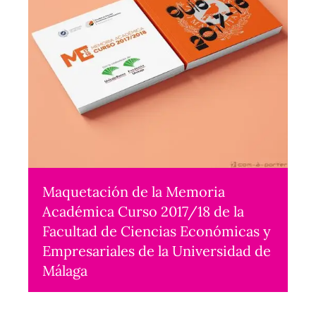
Maquetación de la Memoria
Académica Curso 2017/18 de la
Facultad de Ciencias Económicas y
Empresariales de la Universidad de
Málaga
Maquetación
2021